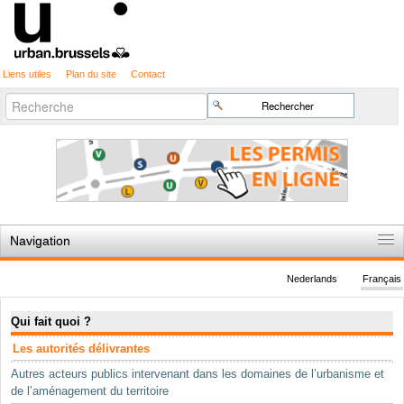
Liens utiles
Plan du site
Contact
Recherche
Chercher par
avancée…
Navigation
Accueil
Nederlands
Français
Règles du jeu
Navigation
Qui fait quoi ?
Permis d'urbanisme
Les autorités délivrantes
Cartographie
Autres acteurs publics intervenant dans les domaines de l’urbanisme et
Etudes et publications
de l’aménagement du territoire