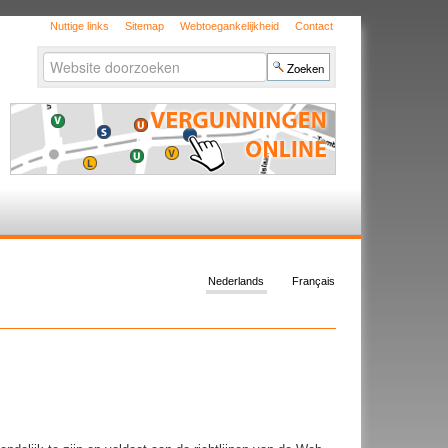
Nuttige links
Sitemap
Webtoegankelijkheid
Contact
Zoek
Geavanceerd
zoeken...
Nederlands
Français