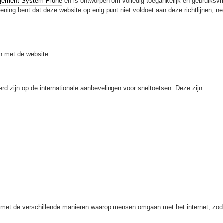
gement System Plone
en is ontworpen om volledig toegankelijk en gebruiksvrie
ening bent dat deze website op enig punt niet voldoet aan deze richtlijnen, n
n met de website.
d zijn op de internationale aanbevelingen voor sneltoetsen. Deze zijn:
 met de verschillende manieren waarop mensen omgaan met het internet, zoda