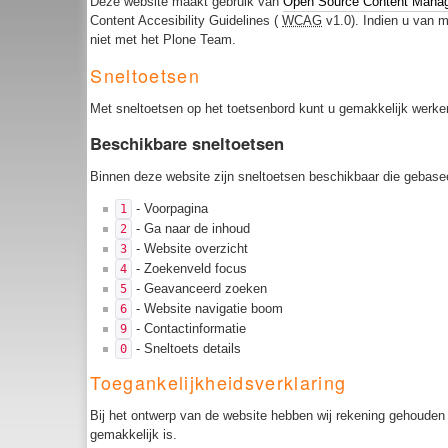
Deze website maakt gebruik van
Open Source Content Mana
Content Accesibility Guidelines (
WCAG
v1.0). Indien u van m
niet met het Plone Team.
Sneltoetsen
Met sneltoetsen op het toetsenbord kunt u gemakkelijk werke
Beschikbare sneltoetsen
Binnen deze website zijn sneltoetsen beschikbaar die gebaseer
- Voorpagina
1
- Ga naar de inhoud
2
- Website overzicht
3
- Zoekenveld focus
4
- Geavanceerd zoeken
5
- Website navigatie boom
6
- Contactinformatie
9
- Sneltoets details
0
Toegankelijkheidsverklaring
Bij het ontwerp van de website hebben wij rekening gehouden
gemakkelijk is.