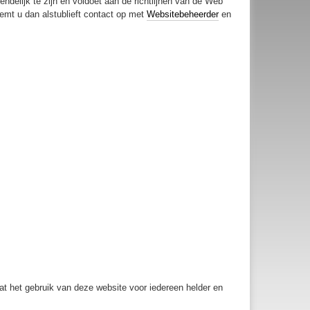
ndelijk te zijn en voldoet aan de richtlijnen van de Web
eemt u dan alstublieft contact op met
Websitebeheerder
en
t het gebruik van deze website voor iedereen helder en