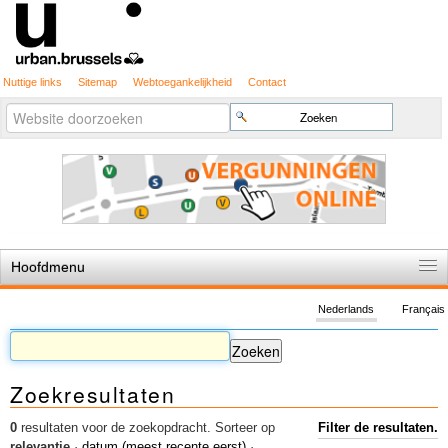
Nuttige links
Sitemap
Webtoegankelijkheid
Contact
Geavanceerd
Zoek
zoeken...
Hoofdmenu
Home
Nederlands
Français
Zoekresultaten
0
resultaten voor de zoekopdracht.
Sorteer op
Filter de resultaten.
relevantie
·
datum (meest recente eerst)
·