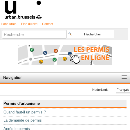
Liens utiles
Plan du site
Contact
Recherche
Chercher par
avancée…
Navigation
Accueil
Nederlands
Français
Règles du jeu
Navigation
Permis d'urbanisme
Permis d'urbanisme
Quand faut-il un permis ?
Cartographie
La demande de permis
Etudes et publications
Après le permis